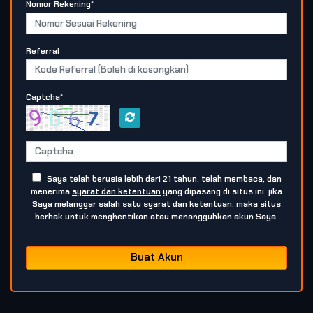
Nomor Rekening*
Referral
Captcha*
Saya telah berusia lebih dari 21 tahun, telah membaca, dan
menerima
syarat dan ketentuan
yang dipasang di situs ini, jika
Saya melanggar salah satu syarat dan ketentuan, maka situs
berhak untuk menghentikan atau menangguhkan akun Saya.
Buat Akun